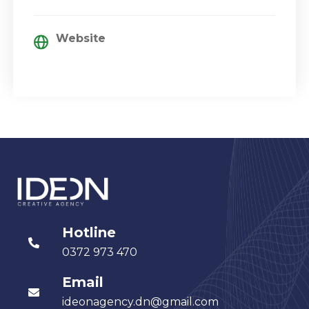
Website
Hotline
0372 973 470
Email
ideonagency.dn@gmail.com