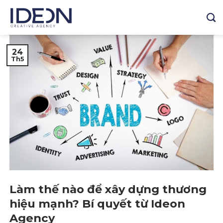
Skip
to
content
24
Th5
Làm thế nào để xây dựng thương
hiệu mạnh? Bí quyết từ Ideon
Agency